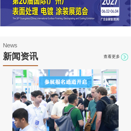
四、
高端
的论
坛、
News
会议
新闻资讯
活动
查看更多
国际涂
五、
料工业
宣传
展同场
精
准、
举办
覆盖
20+场高
面广
端论
坛、专
采取创
题会
新、多
议、供
维度的
宣传推
需对接
广方