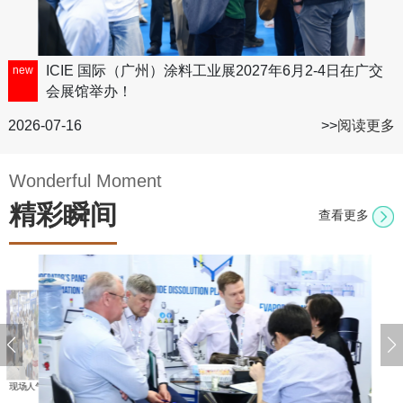
会、招
式，将
商推介
大众媒
会等活
体、专
业媒
动，行
ICIE 国际（广州）涂料工业展2027年6月2-4日在广交
new
体、行
业精英
业网
会展馆举办！
汇聚一
站、新
堂。
媒体(公
2026-07-16
>>
阅读更多
众号、
视频平
台、直
播平台)
Wonderful Moment
等充分
精彩瞬间
结合，
查看更多
做到行
业内人
人尽
知、个
个参
与。
现场人气
精装展台