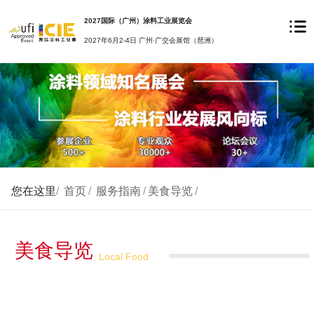
2027国际（广州）涂料工业展览会
2027年6月2-4日 广州·广交会展馆（琶洲）
您在这里
/
首页
/
服务指南
/
美食导览
/
美食导览
Local Food